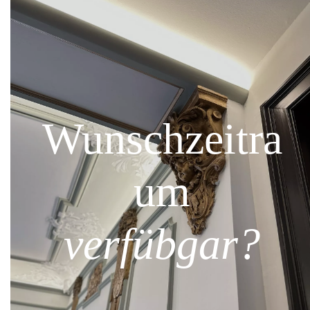
Wunschzeitra
um
verfübgar?