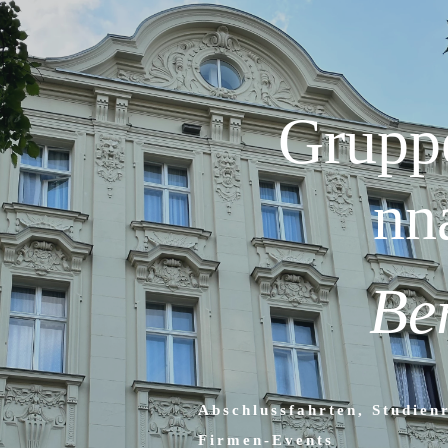
Grupp
nn
Be
Abschlussfahrten, Studienr
Firmen-Events