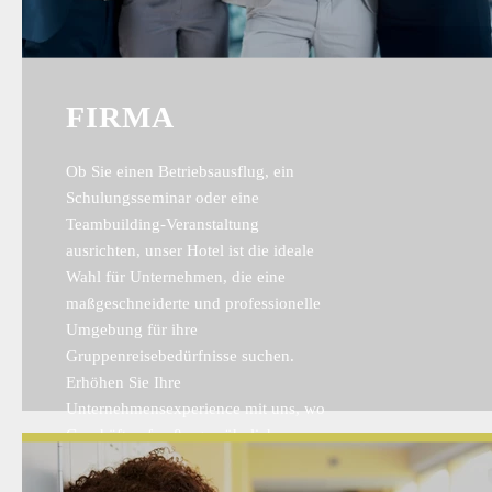
FIRMA
Ob Sie einen Betriebsausflug, ein
Schulungsseminar oder eine
Teambuilding-Veranstaltung
ausrichten, unser Hotel ist die ideale
Wahl für Unternehmen, die eine
maßgeschneiderte und professionelle
Umgebung für ihre
Gruppenreisebedürfnisse suchen.
Erhöhen Sie Ihre
Unternehmensexperience mit uns, wo
Geschäft auf außergewöhnliche
Gastfreundschaft trifft.