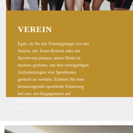
VEREIN
Egal, ob Sie ein Trainingslager vor der
Saison, ein Team-Retreat oder ein
Sportevent planen, unser Hotel ist
bestens gerüstet, um den einzigartigen
Anforderungen von Sportteams
gerecht zu werden. Erleben Sie eine
herausragende sportliche Erfahrung
bei uns, wo Engagement auf
außergewöhnliche Gastfreundschaft
trifft."