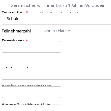
Gern machen wir Ihnen bis zu 1 Jahr im Voraus ein
Type of trip:‍‍‍
attraktives Angebot!
Werden Sie unser Gast und entdecken Sie Berlin
von zu Hause!
Teilnehmerzahl
Erwachsene
Schüler / Studenten
Anreise Tag / Monat / Jahr
Abreise Tag / Monat / Jahr